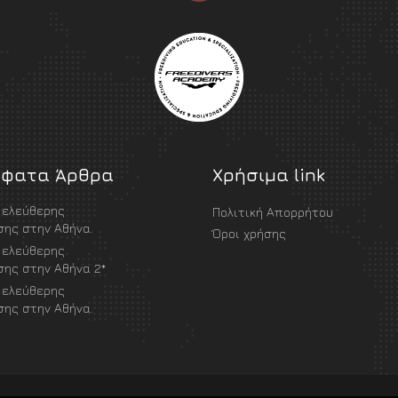
φατα Άρθρα
Χρήσιμα link
 ελεύθερης
Πολιτική Απορρήτου
ης στην Αθήνα.
Όροι χρήσης
 ελεύθερης
ης στην Αθήνα 2*
 ελεύθερης
ης στην Αθήνα.