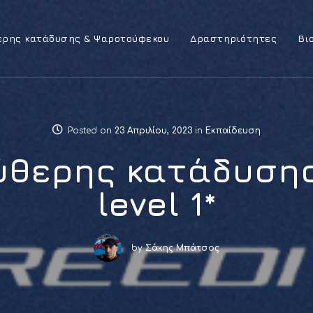
ερης κατάδυσης & Ψαροτούφεκου
Δραστηριότητες
Βι
Posted on
23 Απριλίου, 2023
in
Εκπαίδευση
ύθερης κατάδυση
level 1*
by
Σάκης Μπάτσος