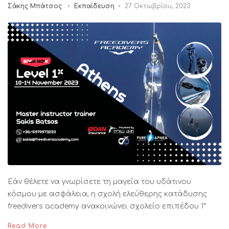
Σάκης Μπάτσος
Εκπαίδευση
27 Οκτωβρίου, 2023
Εάν θέλετε να γνωρίσετε τη μαγεία του υδάτινου
κόσμου με ασφάλεια, η σχολή ελεύθερης κατάδυσης
freedivers academy ανακοινώνει σχολείο επιπέδου 1*
Read More