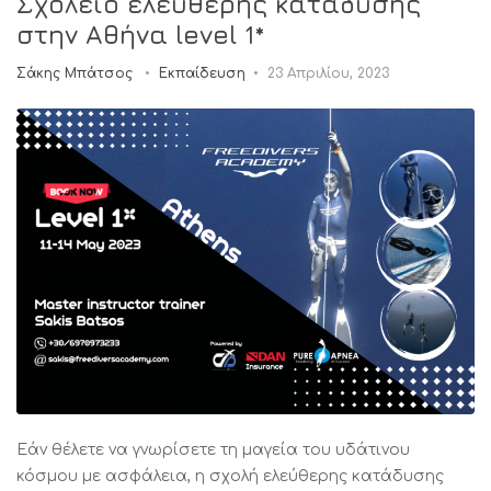
Σχολείο ελεύθερης κατάδυσης
στην Αθήνα level 1*
Σάκης Μπάτσος
Εκπαίδευση
23 Απριλίου, 2023
Εάν θέλετε να γνωρίσετε τη μαγεία του υδάτινου
κόσμου με ασφάλεια, η σχολή ελεύθερης κατάδυσης