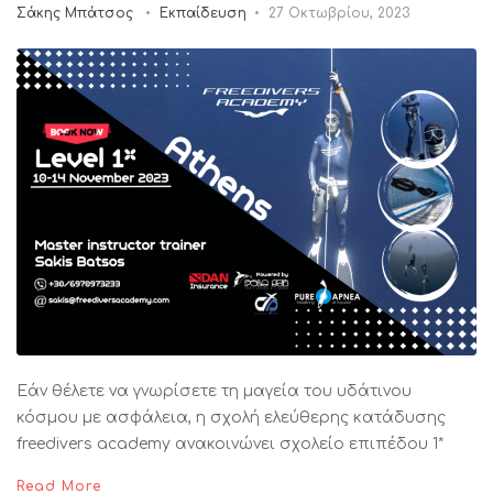
Σάκης Μπάτσος
Εκπαίδευση
27 Οκτωβρίου, 2023
Εάν θέλετε να γνωρίσετε τη μαγεία του υδάτινου
κόσμου με ασφάλεια, η σχολή ελεύθερης κατάδυσης
freedivers academy ανακοινώνει σχολείο επιπέδου 1*
Read More