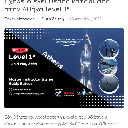
Σχολείο ελεύθερης κατάδυσης
στην Αθήνα level 1*
Σάκης Μπάτσος
Εκπαίδευση
23 Απριλίου, 2023
Εάν θέλετε να γνωρίσετε τη μαγεία του υδάτινου
κόσμου με ασφάλεια, η σχολή ελεύθερης κατάδυσης